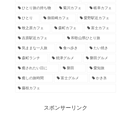
ひとり旅の持ち物
菊川カフェ
岐阜カフェ
ひとり
御前崎カフェ
愛野駅近カフェ
牧之原カフェ
森町カフェ
富士カフェ
吉原駅近カフェ
和歌山県ひとり旅
気ままな一人旅
食べ歩き
たい焼き
森町ランチ
焼津グルメ
磐田グルメ
癒されたい日に
磐田
愛知旅
癒しの旅時間
富士グルメ
かき氷
藤枝カフェ
スポンサーリンク