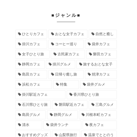
■ジャンル■
ひとりカフェ
おとな女子カフェ
自然と癒し
掛川カフェ
コーヒー巡り
袋井カフェ
女子ひとり旅
古民家カフェ
磐田カフェ
静岡カフェ
掛川グルメ
旅するおとな女子
島田カフェ
日帰り癒し旅
焼津カフェ
浜松カフェ
特集
袋井グルメ
掛川駅近カフェ
香川県ひとり旅
石川県ひとり旅
磐田駅近カフェ
三島グルメ
島田グルメ
静岡グルメ
川根本町カフェ
清水
袋井ランチ
夜カフェ
おすすめグッズ
山梨県旅行
温泉でととのう