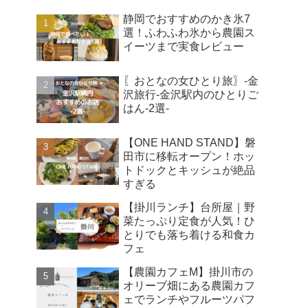
静岡でおすすめのかき氷7
選！ふわふわ氷から農園ス
イーツまで実食レビュー
〖おとなの女ひとり旅〗-金
沢旅行-金沢駅内のひとりご
はん-2選-
【ONE HAND STAND】磐
田市に移転オープン！ホッ
トドックとキッシュが絶品
すぎる
【掛川ランチ】台所屋｜野
菜たっぷり定食が人気！ひ
とりでも落ち着ける和食カ
フェ
【農園カフェM】掛川市の
オリーブ畑にある農園カフ
ェでランチやフルーツパフ