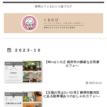
静岡カフェ＆ひとり旅ブログ
2023-10
【Miro(ミロ)】袋井市の静寂な古民家
静岡カフェとごはん
カフェへ
2023.10.21
【王様の耳はロバの耳】静岡市駿河区
静岡カフェとごはん
にある駐車場ありのおしゃれカフェへ♪