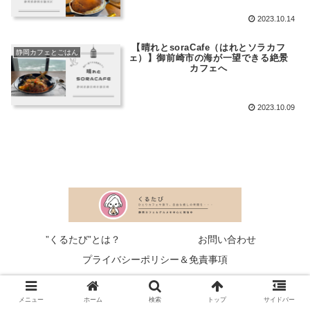
2023.10.14
【晴れとsoraCafe（はれとソラカフ
静岡カフェとごはん
ェ）】御前崎市の海が一望できる絶景
カフェへ
2023.10.09
”くるたび”とは？
お問い合わせ
プライバシーポリシー＆免責事項
© 2023 くるたび.
メニュー
ホーム
検索
トップ
サイドバー