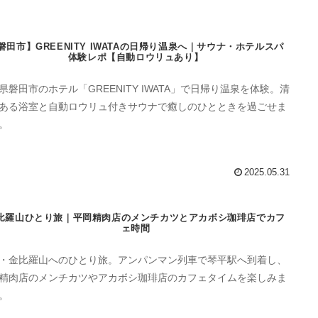
磐田市】GREENITY IWATAの日帰り温泉へ｜サウナ・ホテルスパ
体験レポ【自動ロウリュあり】
県磐田市のホテル「GREENITY IWATA」で日帰り温泉を体験。清
ある浴室と自動ロウリュ付きサウナで癒しのひとときを過ごせま
。
2025.05.31
比羅山ひとり旅｜平岡精肉店のメンチカツとアカボシ珈琲店でカフ
ェ時間
・金比羅山へのひとり旅。アンパンマン列車で琴平駅へ到着し、
精肉店のメンチカツやアカボシ珈琲店のカフェタイムを楽しみま
。