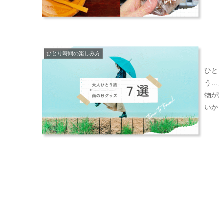
ひとり時間の楽しみ方
ひと
う…」
物が
いか