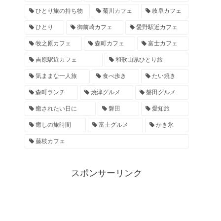
ひとり旅の持ち物
菊川カフェ
岐阜カフェ
ひとり
御前崎カフェ
愛野駅近カフェ
牧之原カフェ
森町カフェ
富士カフェ
吉原駅近カフェ
和歌山県ひとり旅
気ままな一人旅
食べ歩き
たい焼き
森町ランチ
焼津グルメ
磐田グルメ
癒されたい日に
磐田
愛知旅
癒しの旅時間
富士グルメ
かき氷
藤枝カフェ
スポンサーリンク