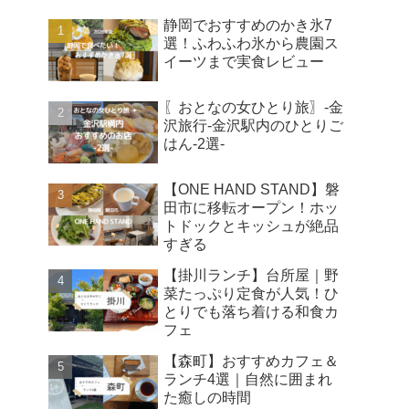
静岡でおすすめのかき氷7
選！ふわふわ氷から農園ス
イーツまで実食レビュー
〖おとなの女ひとり旅〗-金
沢旅行-金沢駅内のひとりご
はん-2選-
【ONE HAND STAND】磐
田市に移転オープン！ホッ
トドックとキッシュが絶品
すぎる
【掛川ランチ】台所屋｜野
菜たっぷり定食が人気！ひ
とりでも落ち着ける和食カ
フェ
【森町】おすすめカフェ＆
ランチ4選｜自然に囲まれ
た癒しの時間