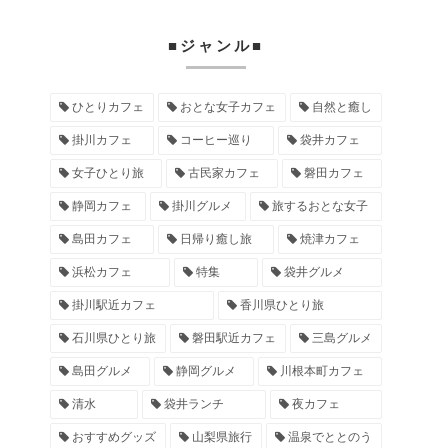
■ジャンル■
ひとりカフェ
おとな女子カフェ
自然と癒し
掛川カフェ
コーヒー巡り
袋井カフェ
女子ひとり旅
古民家カフェ
磐田カフェ
静岡カフェ
掛川グルメ
旅するおとな女子
島田カフェ
日帰り癒し旅
焼津カフェ
浜松カフェ
特集
袋井グルメ
掛川駅近カフェ
香川県ひとり旅
石川県ひとり旅
磐田駅近カフェ
三島グルメ
島田グルメ
静岡グルメ
川根本町カフェ
清水
袋井ランチ
夜カフェ
おすすめグッズ
山梨県旅行
温泉でととのう