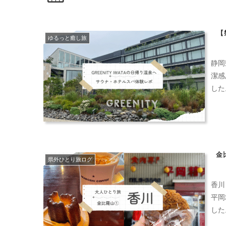
【
ゆるっと癒し旅
静岡
潔感
した
金
県外ひとり旅ログ
香川
平岡
した