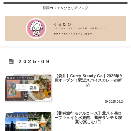
静岡カフェ＆ひとり旅ブログ
2025-09
【袋井】Curry Steady Go｜2025年9
静岡カフェとごはん
月オープン！駅近スパイスカレーの新
店
2025.09.24
【蓼科旅行モデルコース】北八ヶ岳ロ
たまにはふたり旅ログ
ープウェイと水族館、蕎麦ランチ＆喫
茶で楽しむ1日