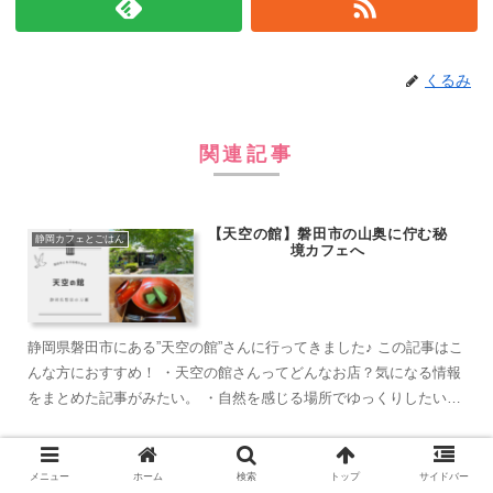
くるみ
関連記事
【天空の館】磐田市の山奥に佇む秘
静岡カフェとごはん
境カフェへ
静岡県磐田市にある”天空の館”さんに行ってきました♪ この記事はこ
んな方におすすめ！ ・天空の館さんってどんなお店？気になる情報
をまとめた記事がみたい。 ・自然を感じる場所でゆっくりしたい。
・キャンピングやBBQをして...
【豆治（まめじ）】焼津市の老舗和
メニュー
ホーム
検索
トップ
サイドバー
静岡カフェとごはん