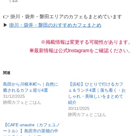
くるみ
👉 掛川・袋井・磐田エリアのカフェもまとめています
▶
掛川・袋井・磐田のおすすめカフェまとめ
※掲載情報は変更する可能性があります。
※
最新情報は公式Instagramをご確認く
ださい。
関連
島田から川根本町へ｜自然に
【浜松】ひとりで行けるカフ
癒されるカフェ巡り4選
ェ＆ランチ4選｜落ち着く・お
31/12/2025
しゃれ・美味しいをまとめて
静岡カフェとごはん
紹介
30/11/2025
静岡カフェとごはん
【CAFE unautre（カフェユノ
ートル）】島田市の茶畑の中