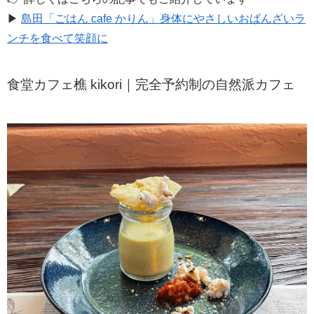
▶
島田「ごはん cafe かりん」身体にやさしいおばんざいラ
ンチを食べて笑顔に
食堂カフェ樵 kikori｜完全予約制の自然派カフェ