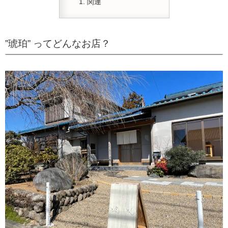
関連
”琥珀” ってどんなお店？