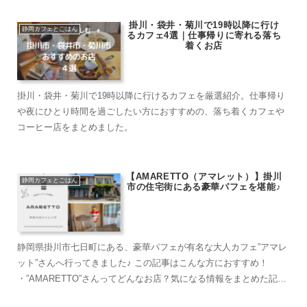
掛川・袋井・菊川で19時以降に行け
静岡カフェとごはん
るカフェ4選｜仕事帰りに寄れる落ち
着くお店
掛川・袋井・菊川で19時以降に行けるカフェを厳選紹介。仕事帰り
や夜にひとり時間を過ごしたい方におすすめの、落ち着くカフェや
コーヒー店をまとめました。
【AMARETTO（アマレット）】掛川
静岡カフェとごはん
市の住宅街にある豪華パフェを堪能♪
静岡県掛川市七日町にある、豪華パフェが有名な大人カフェ”アマレ
ット”さんへ行ってきました♪ この記事はこんな方におすすめ！
・”AMARETTO”さんってどんなお店？気になる情報をまとめた記事
がみたい。 ・日々忙しい日常から離...