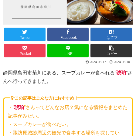
Twitter
Facebook
はてブ
Pocket
LINE
コピー
2024.03.17
2024.03.10
静岡県島田市菊川にある、スープカレーが食べれる”
琥珀
”さ
んへ行ってきました。
この記事はこんな方におすすめ！
・”
琥珀
”さんってどんなお店？気になる情報をまとめた
記事がみたい。
・スープカレーが食べたい。
・諏訪原城跡周辺の観光で食事する場所を探してい