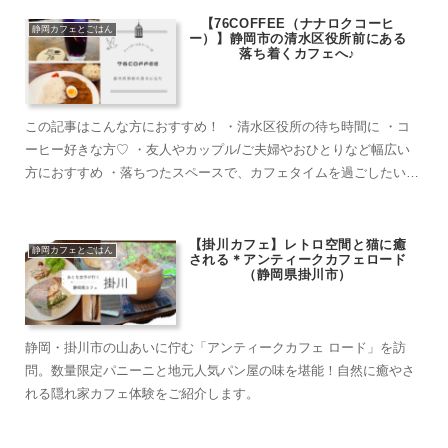
【76COFFEE（ナナロクコーヒ
静岡カフェとごはん
ー）】静岡市の清水区役所前にある
落ち着くカフェへ♪
この記事はこんな方におすすめ！ ・清水区役所の待ち時間に ・コ
ーヒー好きな方♡ ・友人やカップル/ご夫婦やおひとりなど幅広い
方におすすめ ・落ちつたスペースで、カフェタイムを過ごしたい方
”76COFFEE”って...
【掛川カフェ】レトロ空間と猫に癒
静岡カフェとごはん
される＊アンティークカフェロード
（静岡県掛川市）
静岡・掛川市の山あいに佇む「アンティークカフェ ロード」を訪
問。数量限定パニーニと地元人気パン屋の味を堪能！自然に癒やさ
れる隠れ家カフェ体験をご紹介します。