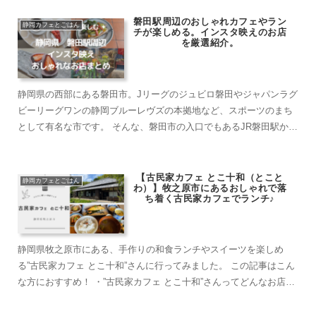
磐田駅周辺のおしゃれカフェやラン
静岡カフェとごはん
チが楽しめる。インスタ映えのお店
を厳選紹介。
静岡県の西部にある磐田市。Jリーグのジュビロ磐田やジャパンラグ
ビーリーグワンの静岡ブルーレヴズの本拠地など、スポーツのまち
として有名な市です。 そんな、磐田市の入口でもあるJR磐田駅から
徒歩で楽しめるお店を厳選紹介。 おしゃれ...
【古民家カフェ とこ十和（とこと
静岡カフェとごはん
わ）】牧之原市にあるおしゃれで落
ち着く古民家カフェでランチ♪
静岡県牧之原市にある、手作りの和食ランチやスイーツを楽しめ
る”古民家カフェ とこ十和”さんに行ってみました。 この記事はこん
な方におすすめ！ ・”古民家カフェ とこ十和”さんってどんなお店？
気になる情報をまとめた記事がみたい。 ...