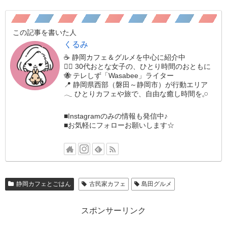
この記事を書いた人
くるみ
☕️ 静岡カフェ＆グルメを中心に紹介中
🚶‍♀️ 30代おとな女子の、ひとり時間のおともに
🐝 テレしず「Wasabee」ライター
📍 静岡県西部（磐田～静岡市）が行動エリア
𓂃 ひとりカフェや旅で、自由な癒し時間を𓈒𓏸
■Instagramのみの情報も発信中♪
■お気軽にフォローお願いします☆
静岡カフェとごはん
古民家カフェ
島田グルメ
スポンサーリンク