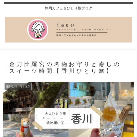
静岡カフェ＆ひとり旅ブログ
金刀比羅宮の名物お守りと癒しの
スイーツ時間【香川ひとり旅】
県外ひとり旅ログ