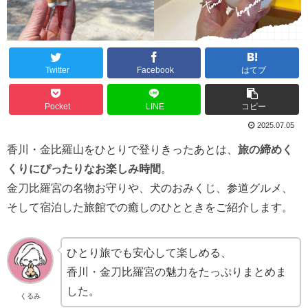
Twitter
Facebook
はてブ
Pocket
LINE
コピー
2025.07.05
香川・金比羅山をひとりで登りきったあとは、
旅の締めく
くりにぴったりなお楽しみ時間
。
金刀比羅宮の名物お守りや、犬のおみくじ、参道グルメ、
そして宿泊した旅館での癒しのひとときをご紹介します。
ひとり旅でも安心して楽しめる、
香川・金刀比羅宮の魅力をたっぷりまとめま
した。
くるみ