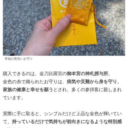
幸福の黄色いお守り
購入できるのは、金刀比羅宮の
御本宮の神札授与所
。
金色の糸で織られたお守りは、
病気や災難から身を守り、
家族の健康と幸せを願う
とされ、多くの参拝客に親しまれ
ています。
実際に手に取ると、シンプルだけど上品な金色が輝いてい
て、
持っているだけで気持ちが前向きになるような特別感