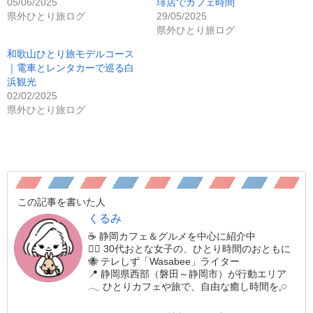
05/06/2025
琲店でカフェ時間
県外ひとり旅ログ
29/05/2025
県外ひとり旅ログ
和歌山ひとり旅モデルコース
｜電車とレンタカーで巡る白
浜観光
02/02/2025
県外ひとり旅ログ
この記事を書いた人
くるみ
☕️ 静岡カフェ＆グルメを中心に紹介中
🚶‍♀️ 30代おとな女子の、ひとり時間のおともに
🐝 テレしず「Wasabee」ライター
📍 静岡県西部（磐田～静岡市）が行動エリア
𓂃 ひとりカフェや旅で、自由な癒し時間を𓈒𓏸