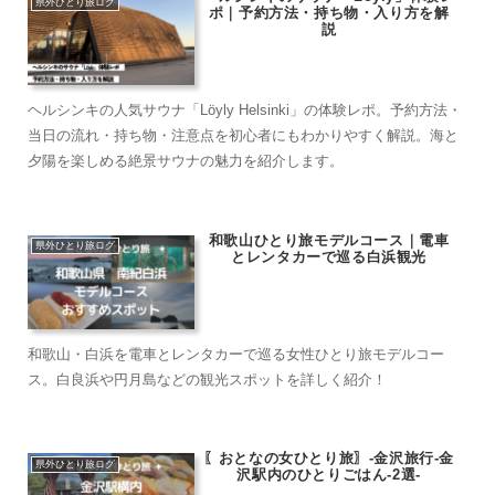
県外ひとり旅ログ
ポ｜予約方法・持ち物・入り方を解
説
ヘルシンキの人気サウナ「Löyly Helsinki」の体験レポ。予約方法・
当日の流れ・持ち物・注意点を初心者にもわかりやすく解説。海と
夕陽を楽しめる絶景サウナの魅力を紹介します。
和歌山ひとり旅モデルコース｜電車
県外ひとり旅ログ
とレンタカーで巡る白浜観光
和歌山・白浜を電車とレンタカーで巡る女性ひとり旅モデルコー
ス。白良浜や円月島などの観光スポットを詳しく紹介！
〖おとなの女ひとり旅〗-金沢旅行-金
県外ひとり旅ログ
沢駅内のひとりごはん-2選-