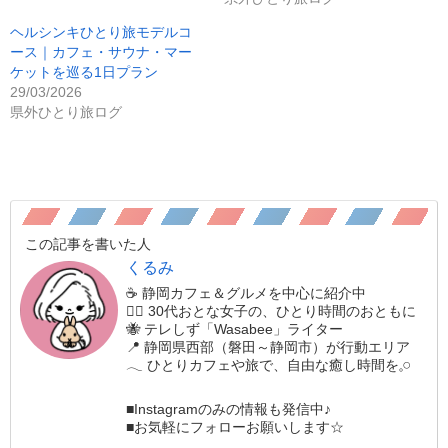
ヘルシンキひとり旅モデルコ
ース｜カフェ・サウナ・マー
ケットを巡る1日プラン
29/03/2026
県外ひとり旅ログ
この記事を書いた人
くるみ
☕️ 静岡カフェ＆グルメを中心に紹介中
🚶‍♀️ 30代おとな女子の、ひとり時間のおともに
🐝 テレしず「Wasabee」ライター
📍 静岡県西部（磐田～静岡市）が行動エリア
𓂃 ひとりカフェや旅で、自由な癒し時間を𓈒𓏸
■Instagramのみの情報も発信中♪
■お気軽にフォローお願いします☆