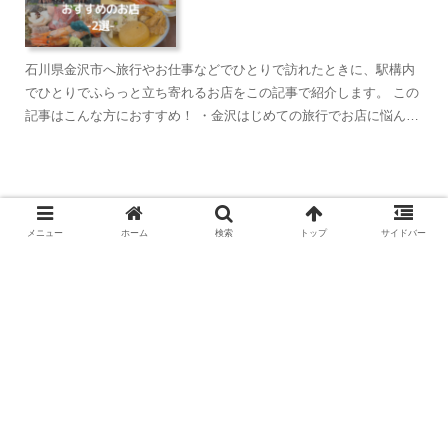
石川県金沢市へ旅行やお仕事などでひとりで訪れたときに、駅構内
でひとりでふらっと立ち寄れるお店をこの記事で紹介します。 この
記事はこんな方におすすめ！ ・金沢はじめての旅行でお店に悩んで
しまう。 ・ひとりたび・カップル・友人・ご...
〖MARINE CAFE〗用宗の海の見え
メニュー
ホーム
検索
トップ
サイドバー
る素敵なカフェ
【袋井カフェ】まるよ茶屋 可睡の
杜｜お茶ランチと季節のパフェが人
気
ホーム
県外ひとり旅ログ