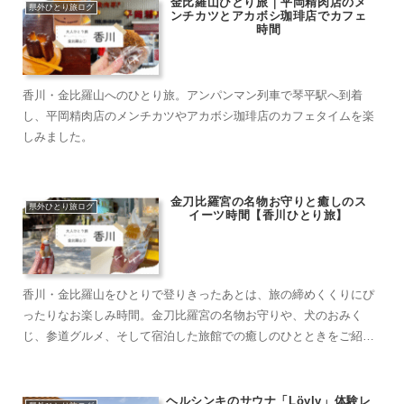
金比羅山ひとり旅｜平岡精肉店のメ
県外ひとり旅ログ
ンチカツとアカボシ珈琲店でカフェ
時間
香川・金比羅山へのひとり旅。アンパンマン列車で琴平駅へ到着
し、平岡精肉店のメンチカツやアカボシ珈琲店のカフェタイムを楽
しみました。
金刀比羅宮の名物お守りと癒しのス
県外ひとり旅ログ
イーツ時間【香川ひとり旅】
香川・金比羅山をひとりで登りきったあとは、旅の締めくくりにぴ
ったりなお楽しみ時間。金刀比羅宮の名物お守りや、犬のおみく
じ、参道グルメ、そして宿泊した旅館での癒しのひとときをご紹介
します。 くるみ ひとり旅でも安心して楽しめる、 ...
ヘルシンキのサウナ「Löyly」体験レ