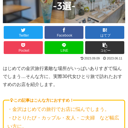
Twitter
Facebook
はてブ
Pocket
LINE
コピー
2023.09.09
2023.06.11
はじめての金沢旅行素敵な場所がいっぱいありすぎて悩ん
でしまう…そんな方に、実際30代女ひとり旅で訪れたおす
すめのお店を紹介します。
この記事はこんな方におすすめ！
・金沢はじめての旅行でお店に悩んでしまう。
・ひとりたび・カップル・友人・ご夫婦 など幅広
い方に。