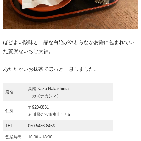
ほどよい酸味と上品な白餡がやわらなかお餅に包まれてい
た贅沢ないちご大福。
あたたかいお抹茶でほっと一息しました。
菓舗 Kazu Nakashima
店名
（カズナカシマ）
〒920-0831
住所
石川県金沢市東山1-7-6
TEL
050-5486-8456
営業時間
10:00～18:00