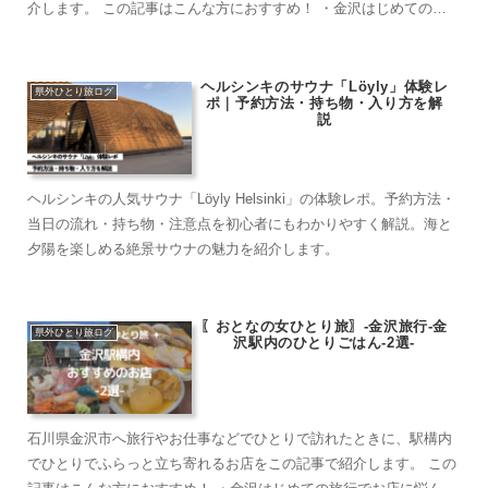
介します。 この記事はこんな方におすすめ！ ・金沢はじめての旅
行でお店に悩んでしまう。 ・ひとりたび・カッ...
ヘルシンキのサウナ「Löyly」体験レ
県外ひとり旅ログ
ポ｜予約方法・持ち物・入り方を解
説
ヘルシンキの人気サウナ「Löyly Helsinki」の体験レポ。予約方法・
当日の流れ・持ち物・注意点を初心者にもわかりやすく解説。海と
夕陽を楽しめる絶景サウナの魅力を紹介します。
〖おとなの女ひとり旅〗-金沢旅行-金
県外ひとり旅ログ
沢駅内のひとりごはん-2選-
石川県金沢市へ旅行やお仕事などでひとりで訪れたときに、駅構内
でひとりでふらっと立ち寄れるお店をこの記事で紹介します。 この