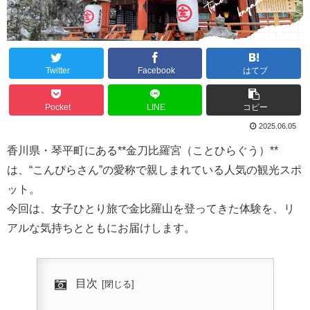
Twitter
Facebook
はてブ
Pocket
LINE
コピー
2025.06.05
香川県・琴平町にある**金刀比羅宮（ことひらぐう）**
は、“こんぴらさん”の愛称で親しまれている人気の観光スポ
ット。
今回は、女子ひとり旅で金比羅山を登ってきた体験を、リ
アルな気持ちとともにお届けします。
目次