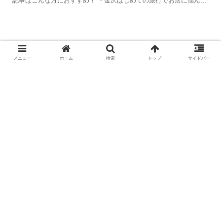
記事はこんな方におすすめ！ ・金沢はじめての旅行でお店に悩んで
しまう。 ・ひとりたび・カップル・友人・ご...
【磐田市】GREENITY IWATAの日
帰り温泉へ｜サウナ・ホテルスパ体
メニュー
ホーム
検索
トップ
サイドバー
験レポ【自動ロウリュあり】
【静岡から日帰り】海と花とグルメ
を満喫！愛知・西尾＆蒲郡ドライブ
旅
ホーム
県外ひとり旅ログ