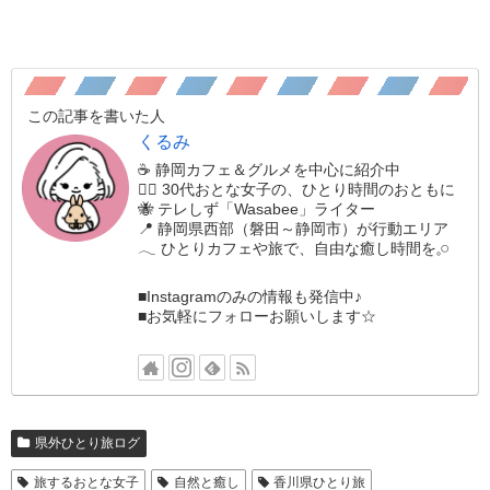
この記事を書いた人
くるみ
☕️ 静岡カフェ＆グルメを中心に紹介中
🚶‍♀️ 30代おとな女子の、ひとり時間のおともに
🐝 テレしず「Wasabee」ライター
📍 静岡県西部（磐田～静岡市）が行動エリア
𓂃 ひとりカフェや旅で、自由な癒し時間を𓈒𓏸
■Instagramのみの情報も発信中♪
■お気軽にフォローお願いします☆
県外ひとり旅ログ
旅するおとな女子
自然と癒し
香川県ひとり旅