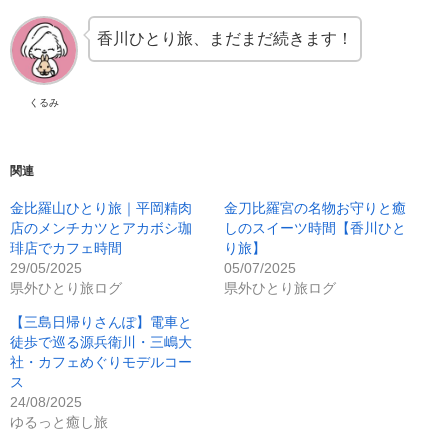
香川ひとり旅、まだまだ続きます！
くるみ
関連
金比羅山ひとり旅｜平岡精肉
金刀比羅宮の名物お守りと癒
店のメンチカツとアカボシ珈
しのスイーツ時間【香川ひと
琲店でカフェ時間
り旅】
29/05/2025
05/07/2025
県外ひとり旅ログ
県外ひとり旅ログ
【三島日帰りさんぽ】電車と
徒歩で巡る源兵衛川・三嶋大
社・カフェめぐりモデルコー
ス
24/08/2025
ゆるっと癒し旅