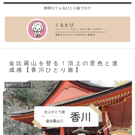
静岡カフェ＆ひとり旅ブログ
金比羅山を登る！頂上の景色と達
成感【香川ひとり旅】
県外ひとり旅ログ