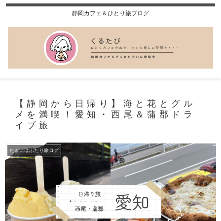
静岡カフェ＆ひとり旅ブログ
【静岡から日帰り】海と花とグル
メを満喫！愛知・西尾＆蒲郡ドラ
イブ旅
たまにはふたり旅ログ