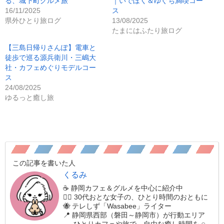
る、城下町グルメ旅
｜いでぼく＆ゆぐち満喫コー
16/11/2025
ス
県外ひとり旅ログ
13/08/2025
たまにはふたり旅ログ
【三島日帰りさんぽ】電車と
徒歩で巡る源兵衛川・三嶋大
社・カフェめぐりモデルコー
ス
24/08/2025
ゆるっと癒し旅
この記事を書いた人
くるみ
☕️ 静岡カフェ＆グルメを中心に紹介中
🚶‍♀️ 30代おとな女子の、ひとり時間のおともに
🐝 テレしず「Wasabee」ライター
📍 静岡県西部（磐田～静岡市）が行動エリア
𓂃 ひとりカフェや旅で、自由な癒し時間を𓈒𓏸