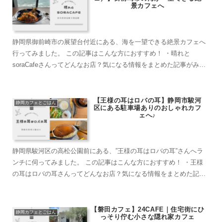
景カフェへ
静岡県御前崎市の展望台付近にある、海を一望できる絶景カフェへ
行ってみました。 この記事はこんな方におすすめ！ ・晴れと
soraCafeさんってどんなお店？気になる情報をまとめた記事がみた
い。 ・海の景色を見るのが好きな方。 ...
【王様の耳はロバの耳】静岡市駿河
静岡カフェとごはん
区にある駐車場ありのおしゃれカフ
ェへ♪
静岡県駿河区の高松公園前にある、”王様の耳はロバの耳”さんへラ
ンチに伺ってみました。 この記事はこんな方におすすめ！ ・王様
の耳はロバの耳さんってどんなお店？気になる情報をまとめた記事
がみたい。 ・静岡市で、駐車場のあるカフェ...
【磐田カフェ】24CAFE｜住宅街にひ
静岡カフェとごはん
っそり佇む小さな隠れ家カフェ