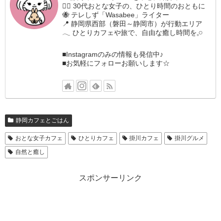
🚶‍♀️ 30代おとな女子の、ひとり時間のおともに
🐝 テレしず「Wasabee」ライター
📍 静岡県西部（磐田～静岡市）が行動エリア
𓂃 ひとりカフェや旅で、自由な癒し時間を𓈒𓏸
■Instagramのみの情報も発信中♪
■お気軽にフォローお願いします☆
静岡カフェとごはん
おとな女子カフェ
ひとりカフェ
掛川カフェ
掛川グルメ
自然と癒し
スポンサーリンク