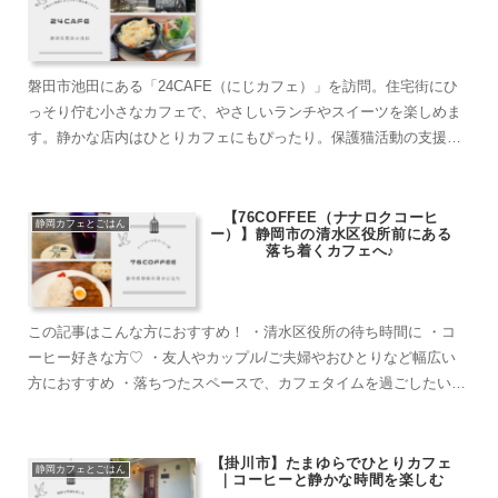
磐田市池田にある「24CAFE（にじカフェ）」を訪問。住宅街にひ
っそり佇む小さなカフェで、やさしいランチやスイーツを楽しめま
す。静かな店内はひとりカフェにもぴったり。保護猫活動の支援も
行う温かな空間をご紹介します。
【76COFFEE（ナナロクコーヒ
静岡カフェとごはん
ー）】静岡市の清水区役所前にある
落ち着くカフェへ♪
この記事はこんな方におすすめ！ ・清水区役所の待ち時間に ・コ
ーヒー好きな方♡ ・友人やカップル/ご夫婦やおひとりなど幅広い
方におすすめ ・落ちつたスペースで、カフェタイムを過ごしたい方
”76COFFEE”って...
【掛川市】たまゆらでひとりカフェ
静岡カフェとごはん
｜コーヒーと静かな時間を楽しむ