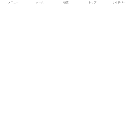
を満喫！愛知・西尾＆蒲郡ドライブ
メニュー
ホーム
検索
トップ
サイドバー
旅
【磐田市カフェランチ】Cake cafe’
N’s groundsで楽しむ、心やすらぐ
小さなカフェ時間
ホーム
静岡カフェとごはん
”くるたび”とは？
お問い合わせ
プライバシーポリシー＆免責事項
© 2023 くるたび.