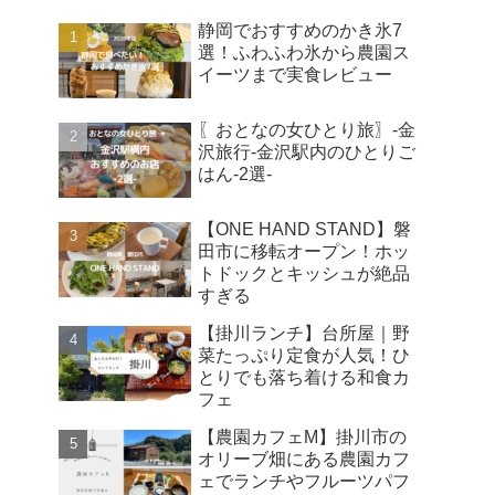
静岡でおすすめのかき氷7
選！ふわふわ氷から農園ス
イーツまで実食レビュー
〖おとなの女ひとり旅〗-金
沢旅行-金沢駅内のひとりご
はん-2選-
【ONE HAND STAND】磐
田市に移転オープン！ホッ
トドックとキッシュが絶品
すぎる
【掛川ランチ】台所屋｜野
菜たっぷり定食が人気！ひ
とりでも落ち着ける和食カ
フェ
【農園カフェM】掛川市の
オリーブ畑にある農園カフ
ェでランチやフルーツパフ