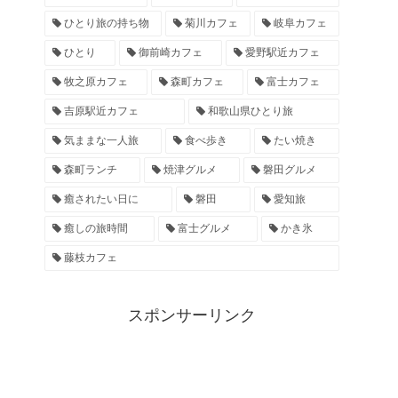
ひとり旅の持ち物
菊川カフェ
岐阜カフェ
ひとり
御前崎カフェ
愛野駅近カフェ
牧之原カフェ
森町カフェ
富士カフェ
吉原駅近カフェ
和歌山県ひとり旅
気ままな一人旅
食べ歩き
たい焼き
森町ランチ
焼津グルメ
磐田グルメ
癒されたい日に
磐田
愛知旅
癒しの旅時間
富士グルメ
かき氷
藤枝カフェ
スポンサーリンク