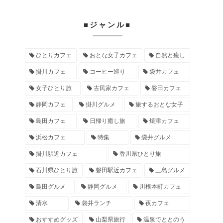
■ジャンル■
ひとりカフェ
おとな女子カフェ
自然と癒し
掛川カフェ
コーヒー巡り
袋井カフェ
女子ひとり旅
古民家カフェ
磐田カフェ
静岡カフェ
掛川グルメ
旅するおとな女子
島田カフェ
日帰り癒し旅
焼津カフェ
浜松カフェ
特集
袋井グルメ
掛川駅近カフェ
香川県ひとり旅
石川県ひとり旅
磐田駅近カフェ
三島グルメ
島田グルメ
静岡グルメ
川根本町カフェ
清水
袋井ランチ
夜カフェ
おすすめグッズ
山梨県旅行
温泉でととのう