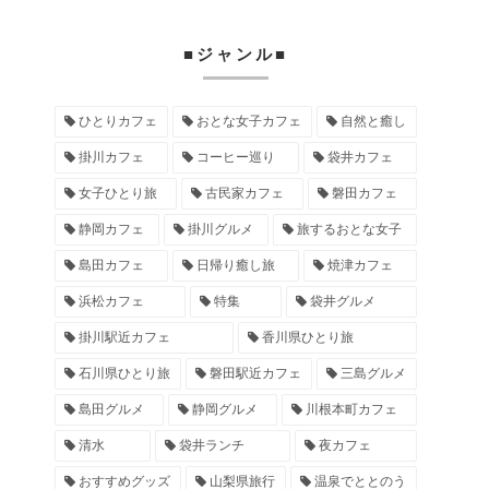
■ジャンル■
ひとりカフェ
おとな女子カフェ
自然と癒し
掛川カフェ
コーヒー巡り
袋井カフェ
女子ひとり旅
古民家カフェ
磐田カフェ
静岡カフェ
掛川グルメ
旅するおとな女子
島田カフェ
日帰り癒し旅
焼津カフェ
浜松カフェ
特集
袋井グルメ
掛川駅近カフェ
香川県ひとり旅
石川県ひとり旅
磐田駅近カフェ
三島グルメ
島田グルメ
静岡グルメ
川根本町カフェ
清水
袋井ランチ
夜カフェ
おすすめグッズ
山梨県旅行
温泉でととのう