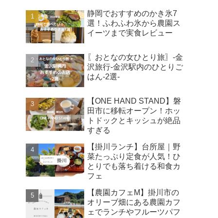
静岡でおすすめのかき氷7
選！ふわふわ氷から農園ス
イーツまで実食レビュー
〖おとなの女ひとり旅〗-金
沢旅行-金沢駅内のひとりご
はん-2選-
【ONE HAND STAND】磐
田市に移転オープン！ホッ
トドックとキッシュが絶品
すぎる
【掛川ランチ】台所屋｜野
菜たっぷり定食が人気！ひ
とりでも落ち着ける和食カ
フェ
【農園カフェM】掛川市の
オリーブ畑にある農園カフ
ェでランチやフルーツパフ