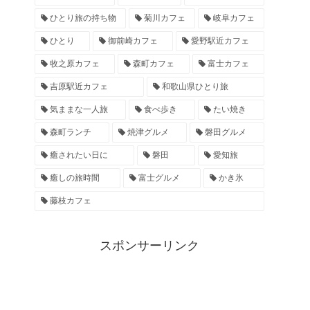
ひとり旅の持ち物
菊川カフェ
岐阜カフェ
ひとり
御前崎カフェ
愛野駅近カフェ
牧之原カフェ
森町カフェ
富士カフェ
吉原駅近カフェ
和歌山県ひとり旅
気ままな一人旅
食べ歩き
たい焼き
森町ランチ
焼津グルメ
磐田グルメ
癒されたい日に
磐田
愛知旅
癒しの旅時間
富士グルメ
かき氷
藤枝カフェ
スポンサーリンク