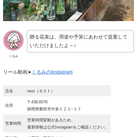
贈る花束は、用途や予算にあわせて提案して
いただけましたよ～♪
くるみ
リール動画➤
くるみのInstagram
店名
nest（ネスト）
〒438-0078
住所
静岡県磐田市中泉１２２−１７
営業時間変動があるため、
営業時間
最新情報は公式Instagramをご確認ください。