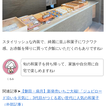
スタイリッシュな内装で、綺麗に並ぶ和菓子にワクワク
感。お赤飯を帰りに買って夕飯にいただくのもありですね♪
旬の和菓子を持ち帰って、家族や自分用に自
宅で楽しめますね♪
くるみ
関連記事➤
【磐田・扇月】新発売いちご大福! 「ジュビロー
ド沿いを元気に」3代目がつくる若い世代に人気の和菓子
（外部記事）