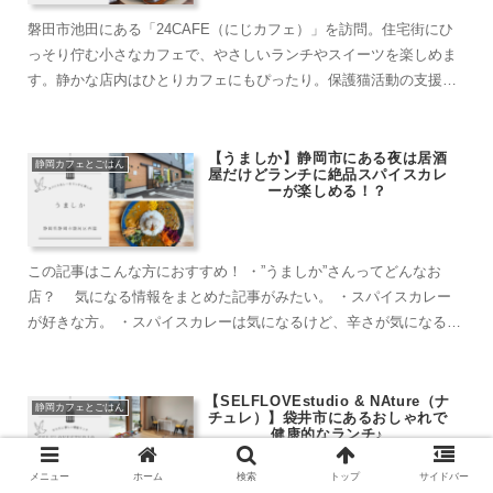
磐田市池田にある「24CAFE（にじカフェ）」を訪問。住宅街にひ
っそり佇む小さなカフェで、やさしいランチやスイーツを楽しめま
す。静かな店内はひとりカフェにもぴったり。保護猫活動の支援も
行う温かな空間をご紹介します。
【うましか】静岡市にある夜は居酒
静岡カフェとごはん
屋だけどランチに絶品スパイスカレ
ーが楽しめる！？
この記事はこんな方におすすめ！ ・”うましか”さんってどんなお
店？ 気になる情報をまとめた記事がみたい。 ・スパイスカレー
が好きな方。 ・スパイスカレーは気になるけど、辛さが気になる
方。 ・静岡市でランチできる店...
【SELFLOVEstudio & NAture（ナ
静岡カフェとごはん
チュレ）】袋井市にあるおしゃれで
健康的なランチ♪
メニュー
ホーム
検索
トップ
サイドバー