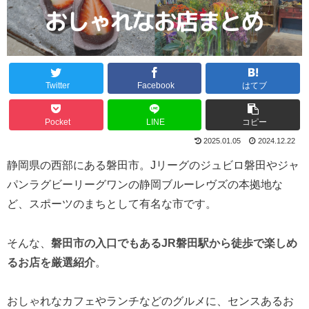
Twitter
Facebook
はてブ
Pocket
LINE
コピー
2025.01.05
2024.12.22
静岡県の西部にある磐田市。Jリーグのジュビロ磐田やジャ
パンラグビーリーグワンの静岡ブルーレヴズの本拠地な
ど、スポーツのまちとして有名な市です。
そんな、
磐田市の入口でもあるJR磐田駅から徒歩で楽しめ
るお店を厳選紹介
。
おしゃれなカフェやランチなどのグルメに、センスあるお