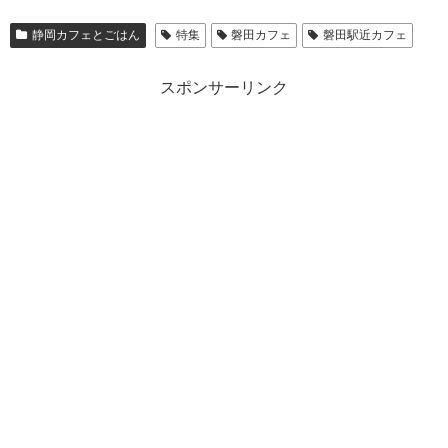
静岡カフェとごはん
特集
磐田カフェ
磐田駅近カフェ
スポンサーリンク