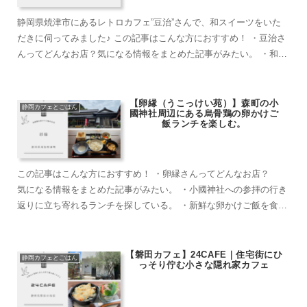
静岡県焼津市にあるレトロカフェ”豆治”さんで、和スイーツをいた
だきに伺ってみました♪ この記事はこんな方におすすめ！ ・豆治さ
んってどんなお店？気になる情報をまとめた記事がみたい。 ・和菓
子・レトロの雰囲気が好きな方。 ...
【卵縁（うこっけい苑）】森町の小
静岡カフェとごはん
國神社周辺にある烏骨鶏の卵かけご
飯ランチを楽しむ。
この記事はこんな方におすすめ！ ・卵縁さんってどんなお店？
気になる情報をまとめた記事がみたい。 ・小國神社への参拝の行き
返りに立ち寄れるランチを探している。 ・新鮮な卵かけご飯を食べ
たい。 ・家族連れや友人・カ...
【磐田カフェ】24CAFE｜住宅街にひ
静岡カフェとごはん
っそり佇む小さな隠れ家カフェ