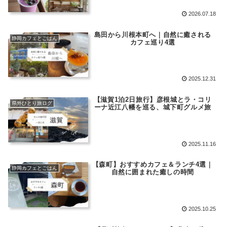
2026.07.18
島田から川根本町へ｜自然に癒される
静岡カフェとごはん
カフェ巡り4選
2025.12.31
【滋賀1泊2日旅行】彦根城とラ・コリ
県外ひとり旅ログ
ーナ近江八幡を巡る、城下町グルメ旅
2025.11.16
【森町】おすすめカフェ＆ランチ4選｜
静岡カフェとごはん
自然に囲まれた癒しの時間
2025.10.25