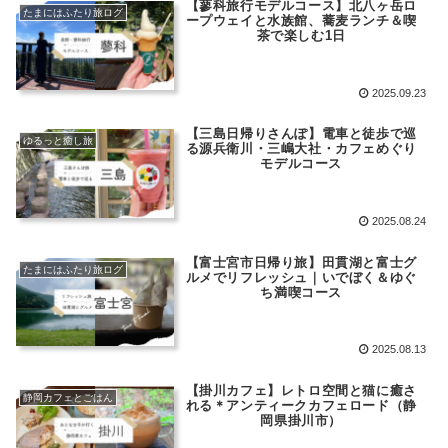
【蓼科旅行モデルコース】北八ヶ岳ロ
たまにはふたり旅ログ
ープウェイと水族館、蕎麦ランチ＆喫
茶で楽しむ1日
2025.09.23
【三島日帰りさんぽ】電車と徒歩で巡
ゆるっと癒し旅
る源兵衛川・三嶋大社・カフェめぐり
モデルコース
2025.08.24
【富士宮市日帰り旅】田貫湖と富士グ
たまにはふたり旅ログ
ルメでリフレッシュ｜いでぼく＆ゆぐ
ち満喫コース
2025.08.13
【掛川カフェ】レトロ空間と猫に癒さ
静岡カフェとごはん
れる＊アンティークカフェロード（静
岡県掛川市）