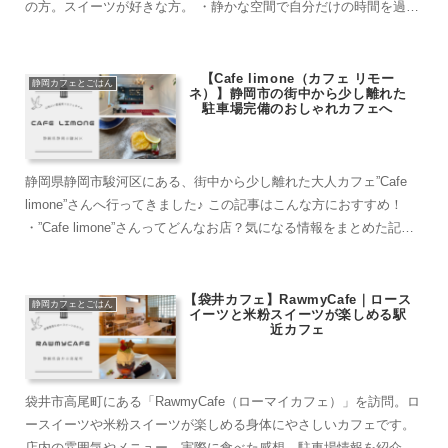
の方。スイーツが好きな方。 ・静かな空間で自分だけの時間を過ご
したい。 ・個人の本屋さんが...
【Cafe limone（カフェ リモー
静岡カフェとごはん
ネ）】静岡市の街中から少し離れた
駐車場完備のおしゃれカフェへ
静岡県静岡市駿河区にある、街中から少し離れた大人カフェ”Cafe
limone”さんへ行ってきました♪ この記事はこんな方におすすめ！
・”Cafe limone”さんってどんなお店？気になる情報をまとめた記事
がみたい。 ・日...
【袋井カフェ】RawmyCafe｜ロース
静岡カフェとごはん
イーツと米粉スイーツが楽しめる駅
近カフェ
袋井市高尾町にある「RawmyCafe（ローマイカフェ）」を訪問。ロ
ースイーツや米粉スイーツが楽しめる身体にやさしいカフェです。
店内の雰囲気やメニュー、実際に食べた感想、駐車場情報を紹介し