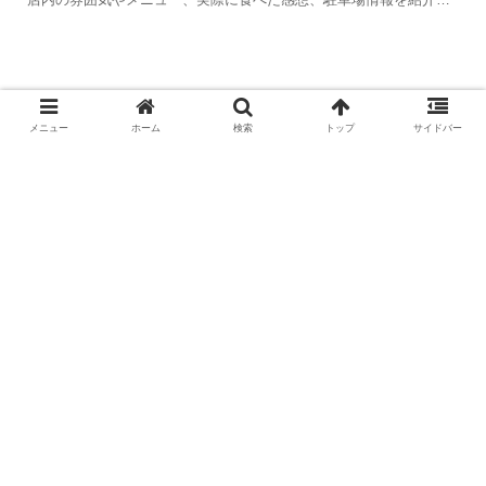
ます。
【SELFLOVEstudio & NAture（ナ
チュレ）】袋井市にあるおしゃれで
メニュー
ホーム
検索
トップ
サイドバー
健康的なランチ♪
【渥美農園 Citrus Labo】浜松市の
夏に食べたいみかん農園の極上かき
氷を楽しむ。
ホーム
静岡カフェとごはん