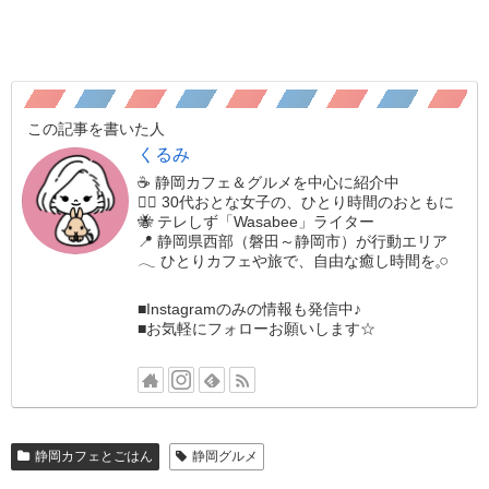
この記事を書いた人
くるみ
☕️ 静岡カフェ＆グルメを中心に紹介中
🚶‍♀️ 30代おとな女子の、ひとり時間のおともに
🐝 テレしず「Wasabee」ライター
📍 静岡県西部（磐田～静岡市）が行動エリア
𓂃 ひとりカフェや旅で、自由な癒し時間を𓈒𓏸
■Instagramのみの情報も発信中♪
■お気軽にフォローお願いします☆
静岡カフェとごはん
静岡グルメ