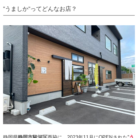
”うましか”ってどんなお店？
静岡県
静岡市駿河区
西脇に、2023年11月にOPENされた”
う