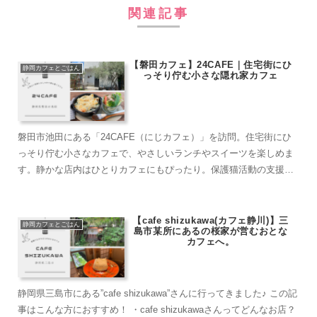
関連記事
【磐田カフェ】24CAFE｜住宅街にひ
静岡カフェとごはん
っそり佇む小さな隠れ家カフェ
磐田市池田にある「24CAFE（にじカフェ）」を訪問。住宅街にひ
っそり佇む小さなカフェで、やさしいランチやスイーツを楽しめま
す。静かな店内はひとりカフェにもぴったり。保護猫活動の支援も
行う温かな空間をご紹介します。
【cafe shizukawa(カフェ静川)】三
静岡カフェとごはん
島市某所にあるの桜家が営むおとな
カフェへ。
静岡県三島市にある”cafe shizukawa”さんに行ってきました♪ この記
事はこんな方におすすめ！ ・cafe shizukawaさんってどんなお店？