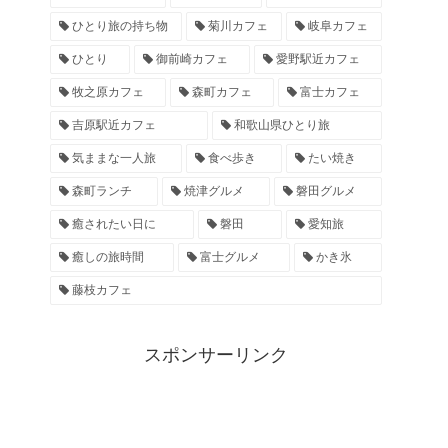
ひとり旅の持ち物
菊川カフェ
岐阜カフェ
ひとり
御前崎カフェ
愛野駅近カフェ
牧之原カフェ
森町カフェ
富士カフェ
吉原駅近カフェ
和歌山県ひとり旅
気ままな一人旅
食べ歩き
たい焼き
森町ランチ
焼津グルメ
磐田グルメ
癒されたい日に
磐田
愛知旅
癒しの旅時間
富士グルメ
かき氷
藤枝カフェ
スポンサーリンク