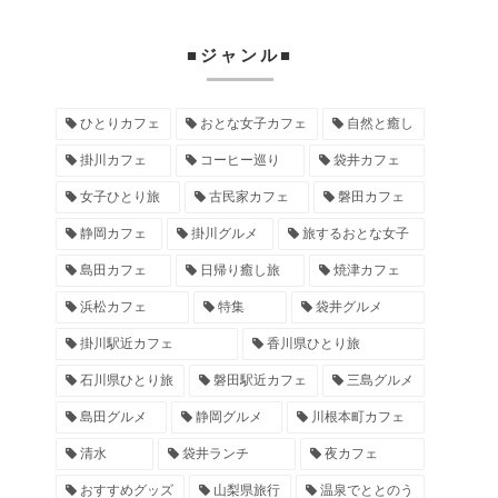
■ジャンル■
ひとりカフェ
おとな女子カフェ
自然と癒し
掛川カフェ
コーヒー巡り
袋井カフェ
女子ひとり旅
古民家カフェ
磐田カフェ
静岡カフェ
掛川グルメ
旅するおとな女子
島田カフェ
日帰り癒し旅
焼津カフェ
浜松カフェ
特集
袋井グルメ
掛川駅近カフェ
香川県ひとり旅
石川県ひとり旅
磐田駅近カフェ
三島グルメ
島田グルメ
静岡グルメ
川根本町カフェ
清水
袋井ランチ
夜カフェ
おすすめグッズ
山梨県旅行
温泉でととのう