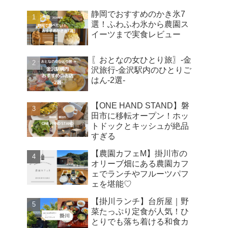
静岡でおすすめのかき氷7
選！ふわふわ氷から農園ス
イーツまで実食レビュー
〖おとなの女ひとり旅〗-金
沢旅行-金沢駅内のひとりご
はん-2選-
【ONE HAND STAND】磐
田市に移転オープン！ホッ
トドックとキッシュが絶品
すぎる
【農園カフェM】掛川市の
オリーブ畑にある農園カフ
ェでランチやフルーツパフ
ェを堪能♡
【掛川ランチ】台所屋｜野
菜たっぷり定食が人気！ひ
とりでも落ち着ける和食カ