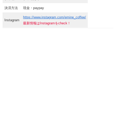
決済方法
現金・paypay
https://www.instagram.com/emine_coffee/
Instagram
最新情報はInstagramをcheck！