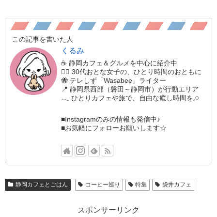
この記事を書いた人
くるみ
☕️ 静岡カフェ＆グルメを中心に紹介中
🚶‍♀️ 30代おとな女子の、ひとり時間のおともに
🐝 テレしず「Wasabee」ライター
📍 静岡県西部（磐田～静岡市）が行動エリア
𓂃 ひとりカフェや旅で、自由な癒し時間を𓈒𓏸
■Instagramのみの情報も発信中♪
■お気軽にフォローお願いします☆
静岡カフェとごはん
コーヒー巡り
特集
袋井カフェ
スポンサーリンク