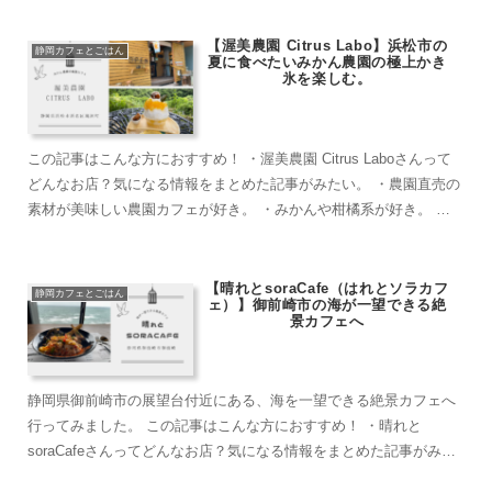
【渥美農園 Citrus Labo】浜松市の
静岡カフェとごはん
夏に食べたいみかん農園の極上かき
氷を楽しむ。
この記事はこんな方におすすめ！ ・渥美農園 Citrus Laboさんって
どんなお店？気になる情報をまとめた記事がみたい。 ・農園直売の
素材が美味しい農園カフェが好き。 ・みかんや柑橘系が好き。 ・
自然豊かなおだやかな土...
【晴れとsoraCafe（はれとソラカフ
静岡カフェとごはん
ェ）】御前崎市の海が一望できる絶
景カフェへ
静岡県御前崎市の展望台付近にある、海を一望できる絶景カフェへ
行ってみました。 この記事はこんな方におすすめ！ ・晴れと
soraCafeさんってどんなお店？気になる情報をまとめた記事がみた
い。 ・海の景色を見るのが好きな方。 ...