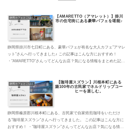
【AMARETTO（アマレット）】掛川
静岡カフェとごはん
市の住宅街にある豪華パフェを堪能♪
静岡県掛川市七日町にある、豪華パフェが有名な大人カフェ”アマレ
ット”さんへ行ってきました♪ この記事はこんな方におすすめ！
・”AMARETTO”さんってどんなお店？気になる情報をまとめた記事
がみたい。 ・日々忙しい日常から離...
【珈琲屋スズラン】川根本町にある
静岡カフェとごはん
築100年の古民家でネルドリップコー
ヒーを楽しむ。
静岡県榛原郡川根本町にある、古民家で自家焙煎珈琲をいただけ
る”珈琲屋スズラン”さんへ行ってきました。 この記事はこんな方に
おすすめ！ ・”珈琲屋スズラン”さんってどんなお店？気になる情報
をまとめた記事がみたい。 ・ネルドリップ...