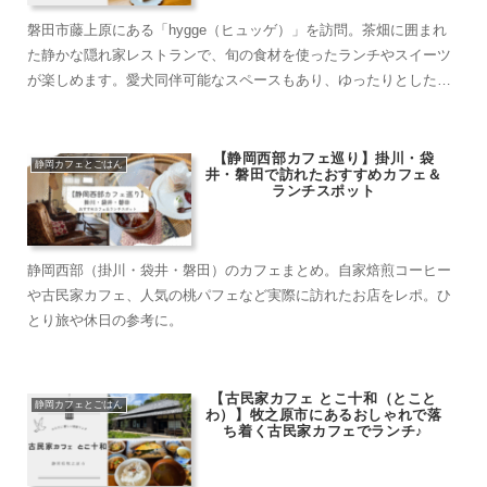
磐田市藤上原にある「hygge（ヒュッゲ）」を訪問。茶畑に囲まれ
た静かな隠れ家レストランで、旬の食材を使ったランチやスイーツ
が楽しめます。愛犬同伴可能なスペースもあり、ゆったりとした時
間を過ごしたい方におすすめです。
【静岡西部カフェ巡り】掛川・袋
静岡カフェとごはん
井・磐田で訪れたおすすめカフェ＆
ランチスポット
静岡西部（掛川・袋井・磐田）のカフェまとめ。自家焙煎コーヒー
や古民家カフェ、人気の桃パフェなど実際に訪れたお店をレポ。ひ
とり旅や休日の参考に。
【古民家カフェ とこ十和（とこと
静岡カフェとごはん
わ）】牧之原市にあるおしゃれで落
ち着く古民家カフェでランチ♪