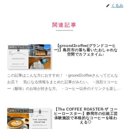
くるみ
関連記事
【ground2coffee(グランドコーヒ
静岡カフェとごはん
ー)】島田市の落ち着いたおしゃれな
空間でカフェタイム♪
この記事はこんな方におすすめ！ ・ground2coffeeさんってどんな
お店？ 気になる情報をまとめた記事がみたい。 ・浅煎りコーヒ
ー（酸味）のお味が好きな方。 ・コーヒー以外のドリンクも楽しみ
たい方。（ドリンクの種...
【The COFFEE ROASTER-ザ コー
静岡カフェとごはん
ヒーロースター-】静岡市の伝統工芸
体験施設で本格的なコーヒーを味わ
える♡