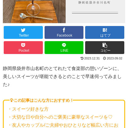
Twitter
Facebook
はてブ
Pocket
LINE
コピー
2023.12.31
2023.09.02
静岡県袋井市山名町のとてれたて食楽部の憩いゾーンに、
美しいスイーツが堪能できるとのことで早速伺ってみまし
た♪
この記事はこんな方におすすめ！
・スイーツ好きな方
・大切な日や自分へのご褒美に豪華なスイーツを♡
・友人やカップル/ご夫婦やおひとりなど幅広い方にお