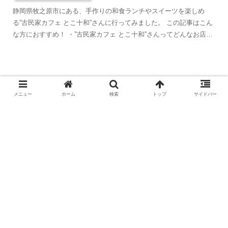
静岡県牧之原市にある、手作りの和食ランチやスイーツを楽しめ
る”古民家カフェ とこ十和”さんに行ってみました。 この記事はこん
な方におすすめ！ ・”古民家カフェ とこ十和”さんってどんなお店？
気になる情報をまとめた記事がみたい。 ...
〖アニーズ〗フルーツ好きにはたま
らいない山梨県で有名なタルト・キ
メニュー
ホーム
検索
トップ
サイドバー
ッシュ専門店♡
【The COFFEE ROASTER-ザ コー
ヒーロースター-】静岡市の伝統工
芸体験施設で本格的なコーヒーを味
わえる♡
ホーム
静岡カフェとごはん