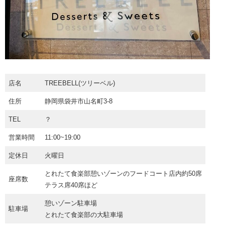
店名
TREEBELL(ツリーベル)
住所
静岡県袋井市山名町3-8
TEL
？
営業時間
11:00~19:00
定休日
火曜日
とれたて食楽部憩いゾーンのフードコート店内約50席
座席数
テラス席40席ほど
憩いゾーン駐車場
駐車場
とれたて食楽部の大駐車場