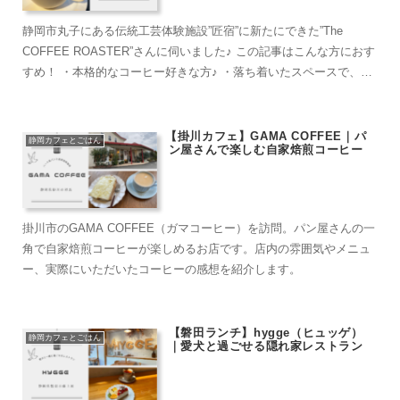
静岡市丸子にある伝統工芸体験施設”匠宿”に新たにできた”The
COFFEE ROASTER”さんに伺いました♪ この記事はこんな方におす
すめ！ ・本格的なコーヒー好きな方♪ ・落ち着いたスペースで、ゆ
っくりカフェタイムを過ご...
【掛川カフェ】GAMA COFFEE｜パ
静岡カフェとごはん
ン屋さんで楽しむ自家焙煎コーヒー
掛川市のGAMA COFFEE（ガマコーヒー）を訪問。パン屋さんの一
角で自家焙煎コーヒーが楽しめるお店です。店内の雰囲気やメニュ
ー、実際にいただいたコーヒーの感想を紹介します。
【磐田ランチ】hygge（ヒュッゲ）
静岡カフェとごはん
｜愛犬と過ごせる隠れ家レストラン