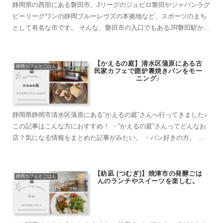
静岡県の西部にある磐田市。Jリーグのジュビロ磐田やジャパンラグ
ビーリーグワンの静岡ブルーレヴズの本拠地など、スポーツのまち
として有名な市です。 そんな、磐田市の入口でもあるJR磐田駅から
徒歩で楽しめるお店を厳選紹介。 おしゃれ...
【かえるの庭】清水区蒲原にある古
静岡カフェとごはん
民家カフェで囲炉裏焼きパンをモー
ニング♪
静岡県静岡市清水区蒲原にある”かえるの庭”さんへ行ってきました♪
この記事はこんな方におすすめ！ ・”かえるの庭”さんってどんなお
店？気になる情報をまとめた記事がみたい。 ・パン好きの方。 ・
歴史的建造物を身近に感じたい...
【紡凪 (つむぎ)】焼津市の発酵ごは
静岡カフェとごはん
んのランチやスイーツを楽しむ。