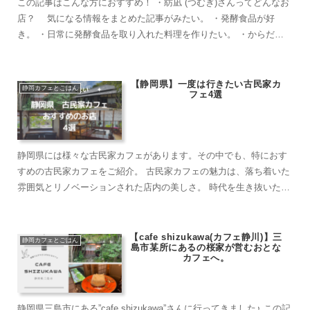
この記事はこんな方におすすめ！ ・紡凪 (つむぎ)さんってどんなお
店？ 気になる情報をまとめた記事がみたい。 ・発酵食品が好
き。 ・日常に発酵食品を取り入れた料理を作りたい。 ・からだに
優しい発酵ランチを食べたい...
【静岡県】一度は行きたい古民家カ
静岡カフェとごはん
フェ4選
静岡県には様々な古民家カフェがあります。その中でも、特におす
すめの古民家カフェをご紹介。 古民家カフェの魅力は、落ち着いた
雰囲気とリノベーションされた店内の美しさ。 時代を生き抜いた建
物の歴史や自身の思い出・様々な思いが込めら...
【cafe shizukawa(カフェ静川)】三
静岡カフェとごはん
島市某所にあるの桜家が営むおとな
カフェへ。
静岡県三島市にある”cafe shizukawa”さんに行ってきました♪ この記