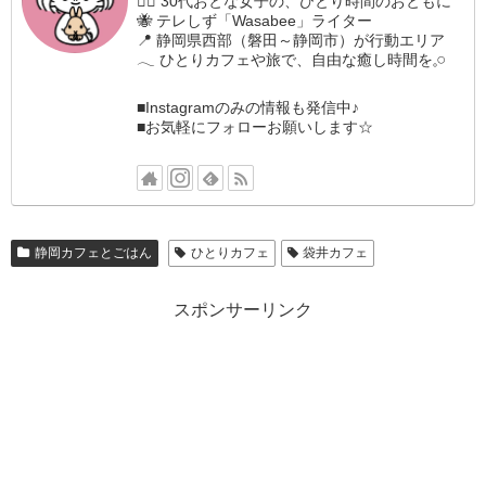
🚶‍♀️ 30代おとな女子の、ひとり時間のおともに
🐝 テレしず「Wasabee」ライター
📍 静岡県西部（磐田～静岡市）が行動エリア
𓂃 ひとりカフェや旅で、自由な癒し時間を𓈒𓏸
■Instagramのみの情報も発信中♪
■お気軽にフォローお願いします☆
静岡カフェとごはん
ひとりカフェ
袋井カフェ
スポンサーリンク