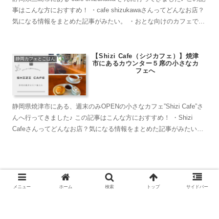
事はこんな方におすすめ！ ・cafe shizukawaさんってどんなお店？
気になる情報をまとめた記事がみたい。 ・おとな向けのカフェでゆ
っくりし...
【Shizi Cafe（シジカフェ）】焼津
静岡カフェとごはん
市にあるカウンター５席の小さなカ
フェへ
静岡県焼津市にある、週末のみOPENの小さなカフェ”Shizi Cafe”さ
んへ行ってきました♪ この記事はこんな方におすすめ！ ・Shizi
Cafeさんってどんなお店？気になる情報をまとめた記事がみたい。
・日々忙しい日常...
【Cream Cafe-クリームカフェ】藤
枝市蓮華寺池公園前で贅沢な旬のパ
メニュー
ホーム
検索
トップ
サイドバー
フェを堪能♡
【掛川市】シシリコーヒーでひとり