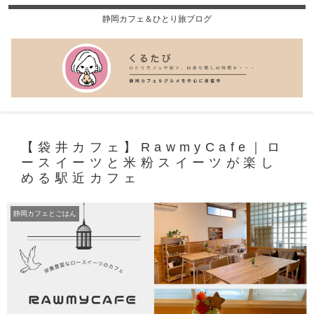
静岡カフェ＆ひとり旅ブログ
【袋井カフェ】RawmyCafe｜ロ
ースイーツと米粉スイーツが楽し
める駅近カフェ
静岡カフェとごはん