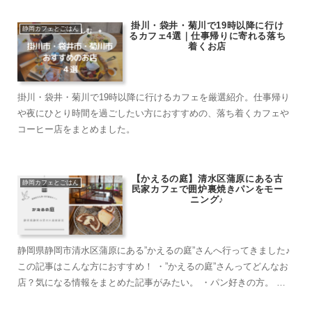
掛川・袋井・菊川で19時以降に行け
静岡カフェとごはん
るカフェ4選｜仕事帰りに寄れる落ち
着くお店
掛川・袋井・菊川で19時以降に行けるカフェを厳選紹介。仕事帰り
や夜にひとり時間を過ごしたい方におすすめの、落ち着くカフェや
コーヒー店をまとめました。
【かえるの庭】清水区蒲原にある古
静岡カフェとごはん
民家カフェで囲炉裏焼きパンをモー
ニング♪
静岡県静岡市清水区蒲原にある”かえるの庭”さんへ行ってきました♪
この記事はこんな方におすすめ！ ・”かえるの庭”さんってどんなお
店？気になる情報をまとめた記事がみたい。 ・パン好きの方。 ・
歴史的建造物を身近に感じたい...