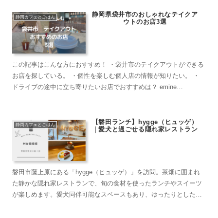
静岡県袋井市のおしゃれなテイクア
静岡カフェとごはん
ウトのお店3選
この記事はこんな方におすすめ！ ・袋井市のテイクアウトができる
お店を探している。 ・個性を楽しむ個人店の情報が知りたい。 ・
ドライブの途中に立ち寄りたいお店でおすすめは？ emine
coffee（エミネコーヒー） ...
【磐田ランチ】hygge（ヒュッゲ）
静岡カフェとごはん
｜愛犬と過ごせる隠れ家レストラン
磐田市藤上原にある「hygge（ヒュッゲ）」を訪問。茶畑に囲まれ
た静かな隠れ家レストランで、旬の食材を使ったランチやスイーツ
が楽しめます。愛犬同伴可能なスペースもあり、ゆったりとした時
間を過ごしたい方におすすめです。