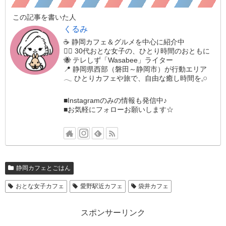
この記事を書いた人
くるみ
☕️ 静岡カフェ＆グルメを中心に紹介中
🚶‍♀️ 30代おとな女子の、ひとり時間のおともに
🐝 テレしず「Wasabee」ライター
📍 静岡県西部（磐田～静岡市）が行動エリア
𓂃 ひとりカフェや旅で、自由な癒し時間を𓈒𓏸
■Instagramのみの情報も発信中♪
■お気軽にフォローお願いします☆
静岡カフェとごはん
おとな女子カフェ
愛野駅近カフェ
袋井カフェ
スポンサーリンク