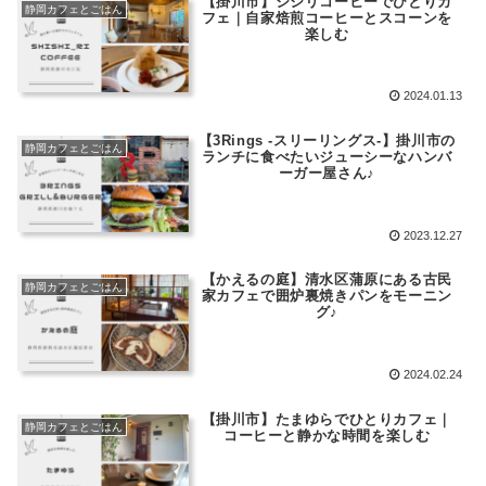
【掛川市】シシリコーヒーでひとりカ
静岡カフェとごはん
フェ｜自家焙煎コーヒーとスコーンを
楽しむ
2024.01.13
【3Rings -スリーリングス-】掛川市の
静岡カフェとごはん
ランチに食べたいジューシーなハンバ
ーガー屋さん♪
2023.12.27
【かえるの庭】清水区蒲原にある古民
静岡カフェとごはん
家カフェで囲炉裏焼きパンをモーニン
グ♪
2024.02.24
【掛川市】たまゆらでひとりカフェ｜
静岡カフェとごはん
コーヒーと静かな時間を楽しむ