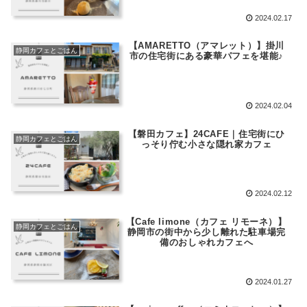
2024.02.17
【AMARETTO（アマレット）】掛川
静岡カフェとごはん
市の住宅街にある豪華パフェを堪能♪
2024.02.04
【磐田カフェ】24CAFE｜住宅街にひ
静岡カフェとごはん
っそり佇む小さな隠れ家カフェ
2024.02.12
【Cafe limone（カフェ リモーネ）】
静岡カフェとごはん
静岡市の街中から少し離れた駐車場完
備のおしゃれカフェへ
2024.01.27