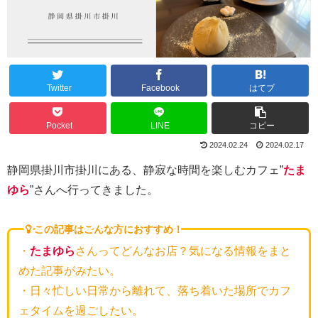
Twitter
Facebook
はてブ
Pocket
LINE
コピー
2024.02.24
2024.02.17
静岡県掛川市掛川にある、静寂な時間を楽しむカフェ”
たま
ゆら
”さんへ行ってきました。
この記事はこんな方におすすめ！
・
たまゆら
さんってどんなお店？気になる情報をまと
めた記事がみたい。
・日々忙しい日常から離れて、落ち着いた場所でカフ
ェタイムを過ごしたい。