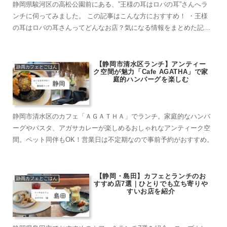
静岡県駿河区の高松公園前にある、”王様の耳はロバの耳”さんへラ
ンチに伺ってみました。 この記事はこんな方におすすめ！ ・王様
の耳はロバの耳さんってどんなお店？気になる情報をまとめた記事
がみたい。 ・静岡市で、駐車場のあるカフェ...
【静岡市清水区ランチ】アンティー
静岡カフェとごはん
ク空間が魅力「Cafe AGATHA」で家
庭的ハンバーグを楽しむ
静岡市清水区のカフェ「ＡＧＡＴＨＡ」でランチ。家庭的なハンバ
ーグやパスタ、アガサカレーが楽しめるおしゃれなアンティーク空
間。ペット同伴もOK！営業日は不定期なので事前予約がおすすめ。
【静岡・島田】カフェとランチのお
静岡カフェとごはん
すすめ店7選｜ひとりでも立ち寄りや
すいお店を紹介