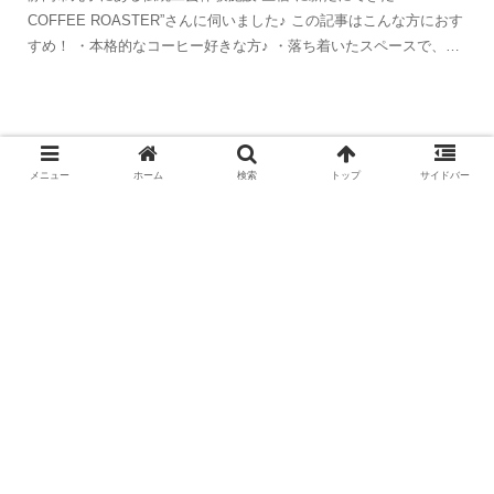
COFFEE ROASTER”さんに伺いました♪ この記事はこんな方におす
すめ！ ・本格的なコーヒー好きな方♪ ・落ち着いたスペースで、ゆ
っくりカフェタイムを過ご...
【磐田カフェ】24CAFE｜住宅街に
メニュー
ホーム
検索
トップ
サイドバー
ひっそり佇む小さな隠れ家カフェ
【かえるの庭】清水区蒲原にある古
民家カフェで囲炉裏焼きパンをモー
ニング♪
ホーム
静岡カフェとごはん