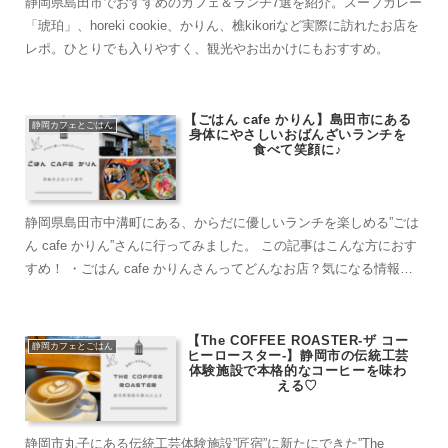
静岡県島田市でおすすめのカフェ＆ランチ7選を紹介。スープカレー
「琥珀」、horeki cookie、かりん、樵kikoriなど実際に訪れたお店を
レポ。ひとりでも入りやすく、観光やお出かけにもおすすめ。
【ごはん cafe かりん】島田市にある
静岡カフェとごはん
身体にやさしいおばんざいランチを
食べて笑顔に♪
静岡県島田市中溝町にある、からだに優しいランチを楽しめる”ごは
ん cafe かりん”さんに行ってみました。 この記事はこんな方におす
すめ！ ・ごはん cafe かりんさんってどんなお店？気になる情報を
まとめた記事がみたい。 ・...
【The COFFEE ROASTER-ザ コー
静岡カフェとごはん
ヒーロースター-】静岡市の伝統工芸
体験施設で本格的なコーヒーを味わ
える♡
静岡市丸子にある伝統工芸体験施設”匠宿”に新たにできた”The