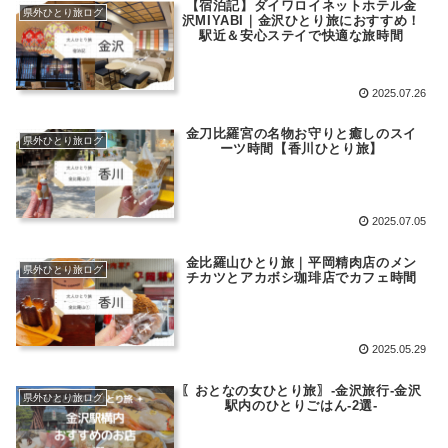
【宿泊記】ダイワロイネットホテル金
県外ひとり旅ログ
沢MIYABI｜金沢ひとり旅におすすめ！
駅近＆安心ステイで快適な旅時間
2025.07.26
金刀比羅宮の名物お守りと癒しのスイ
県外ひとり旅ログ
ーツ時間【香川ひとり旅】
2025.07.05
金比羅山ひとり旅｜平岡精肉店のメン
県外ひとり旅ログ
チカツとアカボシ珈琲店でカフェ時間
2025.05.29
〖おとなの女ひとり旅〗-金沢旅行-金沢
県外ひとり旅ログ
駅内のひとりごはん-2選-