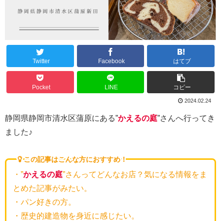
Twitter
Facebook
はてブ
Pocket
LINE
コピー
2024.02.24
静岡県静岡市清水区蒲原にある”
かえるの庭
”さんへ行ってき
ました♪
この記事はこんな方におすすめ！
・”
かえるの庭
”さんってどんなお店？気になる情報をま
とめた記事がみたい。
・パン好きの方。
・歴史的建造物を身近に感じたい。