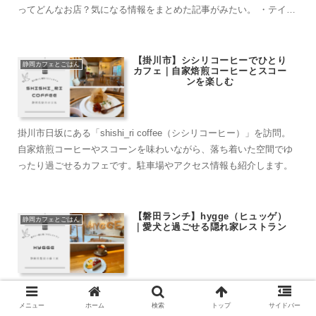
ってどんなお店？気になる情報をまとめた記事がみたい。 ・テイク
アウトで...
【掛川市】シシリコーヒーでひとり
静岡カフェとごはん
カフェ｜自家焙煎コーヒーとスコー
ンを楽しむ
掛川市日坂にある「shishi_ri coffee（シシリコーヒー）」を訪問。
自家焙煎コーヒーやスコーンを味わいながら、落ち着いた空間でゆ
ったり過ごせるカフェです。駐車場やアクセス情報も紹介します。
【磐田ランチ】hygge（ヒュッゲ）
静岡カフェとごはん
｜愛犬と過ごせる隠れ家レストラン
磐田市藤上原にある「hygge（ヒュッゲ）」を訪問。茶畑に囲まれ
た静かな隠れ家レストランで、旬の食材を使ったランチやスイーツ
メニュー
ホーム
検索
トップ
サイドバー