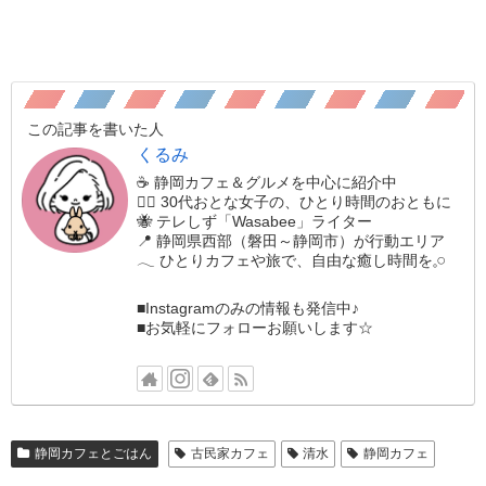
この記事を書いた人
くるみ
☕️ 静岡カフェ＆グルメを中心に紹介中
🚶‍♀️ 30代おとな女子の、ひとり時間のおともに
🐝 テレしず「Wasabee」ライター
📍 静岡県西部（磐田～静岡市）が行動エリア
𓂃 ひとりカフェや旅で、自由な癒し時間を𓈒𓏸
■Instagramのみの情報も発信中♪
■お気軽にフォローお願いします☆
静岡カフェとごはん
古民家カフェ
清水
静岡カフェ