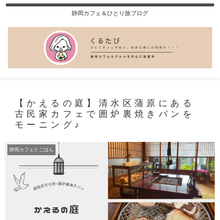
静岡カフェ＆ひとり旅ブログ
【かえるの庭】清水区蒲原にある
古民家カフェで囲炉裏焼きパンを
モーニング♪
静岡カフェとごはん