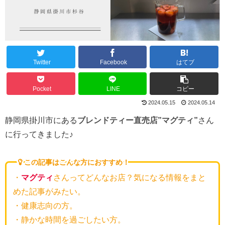
Twitter
Facebook
はてブ
Pocket
LINE
コピー
2024.05.15
2024.05.14
静岡県掛川市にある
ブレンドティー直売店”マグティ”
さん
に行ってきました♪
この記事はこんな方におすすめ！
・
マグティ
さんってどんなお店？気になる情報をまと
めた記事がみたい。
・健康志向の方。
・静かな時間を過ごしたい方。