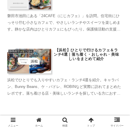
磐田市池田にある「24CAFE（にじカフェ）」を訪問。住宅街にひ
っそり佇む小さなカフェで、やさしいランチやスイーツを楽しめま
す。静かな店内はひとりカフェにもぴったり。保護猫活動の支援も
行う温かな空間をご紹介します。
【浜松】ひとりで行けるカフェ＆ラ
静岡カフェとごはん
ンチ4選｜落ち着く・おしゃれ・美味
しいをまとめて紹介
浜松でひとりでも入りやすいカフェ・ランチ4選を紹介。キャラバ
ン、Bunny Beans、ケ・パドレ、ROBINなど実際に訪れてまとめた
レポです。落ち着ける店・美味しいランチを探している方におすす
め。
【天空の館】磐田市の山奥に佇む秘
メニュー
ホーム
検索
トップ
サイドバー
境カフェへ