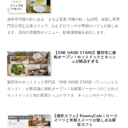
袋井市可睡の杜にある「まるよ茶屋 可睡の杜」を訪問。深蒸し茶専
門店が営むお茶カフェで、おむすびランチや季節のパフェが楽しめ
ます。店内の雰囲気やメニュー、駐車場情報を紹介します。
【ONE HAND STAND】磐田市に移
静岡カフェとごはん
転オープン！ホットドックとキッシ
ュが絶品すぎる
磐田市のホットドック専門店「ONE HAND STAND（ワンハンドス
タンド）」が新店舗に移転オープン！自家製ソーセージのこだわり
ホットドックと旬の野菜たっぷりサラダ、キッシュやケークサレも
楽しめます。新しい店舗情報・営業時間・駐車場もまとめて紹介。
【袋井カフェ】RawmyCafe｜ロース
静岡カフェとごはん
イーツと米粉スイーツが楽しめる駅
近カフェ