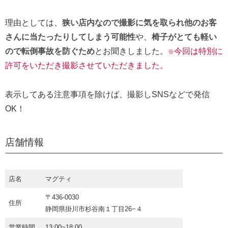
理由としては、
狭い店内なので撮影に気を取られ他のお客
さんに当たったりしてしまう可能性
や、
椅子がとても軽い
ので転倒事故を防ぐため
とお聞きしました。
今回は特別に
※
許可をいただき撮影させていただきました。
表示してある注意事項を除けば、撮影しSNSなどで発信
OK！
店舗情報
店名
マグティ
〒436-0030
住所
静岡県掛川市杉谷南１丁目26−４
営業時間
13:00~18:00