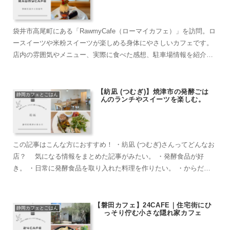
袋井市高尾町にある「RawmyCafe（ローマイカフェ）」を訪問。ロ
ースイーツや米粉スイーツが楽しめる身体にやさしいカフェです。
店内の雰囲気やメニュー、実際に食べた感想、駐車場情報を紹介し
ます。
【紡凪 (つむぎ)】焼津市の発酵ごは
静岡カフェとごはん
んのランチやスイーツを楽しむ。
この記事はこんな方におすすめ！ ・紡凪 (つむぎ)さんってどんなお
店？ 気になる情報をまとめた記事がみたい。 ・発酵食品が好
き。 ・日常に発酵食品を取り入れた料理を作りたい。 ・からだに
優しい発酵ランチを食べたい...
【磐田カフェ】24CAFE｜住宅街にひ
静岡カフェとごはん
っそり佇む小さな隠れ家カフェ