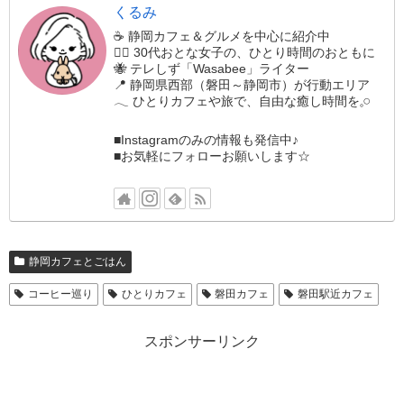
くるみ
☕️ 静岡カフェ＆グルメを中心に紹介中
🚶‍♀️ 30代おとな女子の、ひとり時間のおともに
🐝 テレしず「Wasabee」ライター
📍 静岡県西部（磐田～静岡市）が行動エリア
𓂃 ひとりカフェや旅で、自由な癒し時間を𓈒𓏸
■Instagramのみの情報も発信中♪
■お気軽にフォローお願いします☆
静岡カフェとごはん
コーヒー巡り
ひとりカフェ
磐田カフェ
磐田駅近カフェ
スポンサーリンク