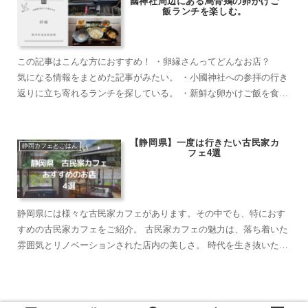
國神社周辺にある烏骨鶏の卵かけご
飯ランチを楽しむ。
この記事はこんな方におすすめ！ ・卵縁さんってどんなお店？
気になる情報をまとめた記事がみたい。 ・小國神社への参拝の行き
返りに立ち寄れるランチを探している。 ・新鮮な卵かけご飯を食べ
たい。 ・家族連れや友人・カ...
【静岡県】一度は行きたい古民家カ
静岡カフェとごはん
フェ4選
静岡県には様々な古民家カフェがあります。その中でも、特におす
すめの古民家カフェをご紹介。 古民家カフェの魅力は、落ち着いた
雰囲気とリノベーションされた店内の美しさ。 時代を生き抜いた建
物の歴史や自身の思い出・様々な思いが込めら...