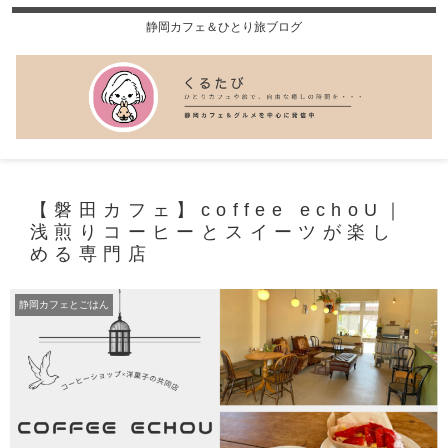
静岡カフェ＆ひとり旅ブログ
【磐田カフェ】coffee echoU｜
浅煎りコーヒーとスイーツが楽し
める専門店
静岡カフェとごはん