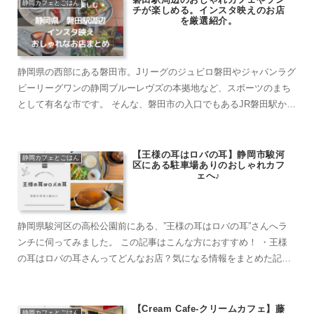
静岡カフェとごはん
チが楽しめる。インスタ映えのお店
を厳選紹介。
静岡県の西部にある磐田市。Jリーグのジュビロ磐田やジャパンラグ
ビーリーグワンの静岡ブルーレヴズの本拠地など、スポーツのまち
として有名な市です。 そんな、磐田市の入口でもあるJR磐田駅から
徒歩で楽しめるお店を厳選紹介。 おしゃれ...
【王様の耳はロバの耳】静岡市駿河
静岡カフェとごはん
区にある駐車場ありのおしゃれカフ
ェへ♪
静岡県駿河区の高松公園前にある、”王様の耳はロバの耳”さんへラ
ンチに伺ってみました。 この記事はこんな方におすすめ！ ・王様
の耳はロバの耳さんってどんなお店？気になる情報をまとめた記事
がみたい。 ・静岡市で、駐車場のあるカフェ...
【Cream Cafe-クリームカフェ】藤
静岡カフェとごはん