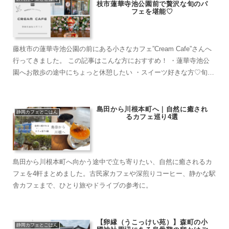
枝市蓮華寺池公園前で贅沢な旬のパ
フェを堪能♡
藤枝市の蓮華寺池公園の前にある小さなカフェ”Cream Cafe”さんへ
行ってきました。 この記事はこんな方におすすめ！ ・蓮華寺池公
園へお散歩の途中にちょっと休憩したい ・スイーツ好きな方♡旬な
フルーツに目がない・・・！！ ...
島田から川根本町へ｜自然に癒され
静岡カフェとごはん
るカフェ巡り4選
島田から川根本町へ向かう途中で立ち寄りたい、自然に癒されるカ
フェを4軒まとめました。古民家カフェや深煎りコーヒー、静かな駅
舎カフェまで、ひとり旅やドライブの参考に。
【卵縁（うこっけい苑）】森町の小
静岡カフェとごはん