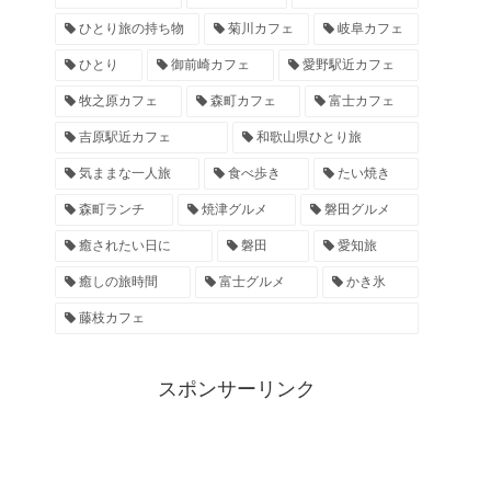
ひとり旅の持ち物
菊川カフェ
岐阜カフェ
ひとり
御前崎カフェ
愛野駅近カフェ
牧之原カフェ
森町カフェ
富士カフェ
吉原駅近カフェ
和歌山県ひとり旅
気ままな一人旅
食べ歩き
たい焼き
森町ランチ
焼津グルメ
磐田グルメ
癒されたい日に
磐田
愛知旅
癒しの旅時間
富士グルメ
かき氷
藤枝カフェ
スポンサーリンク