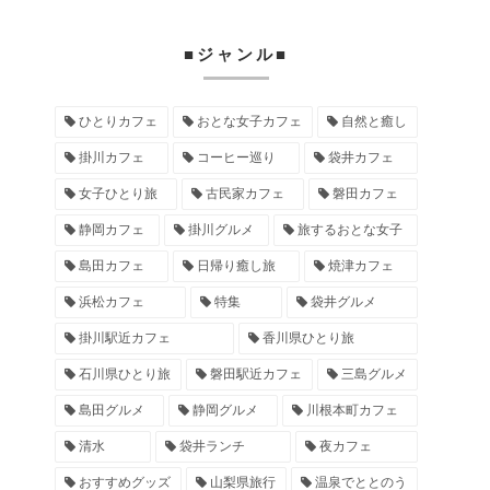
■ジャンル■
ひとりカフェ
おとな女子カフェ
自然と癒し
掛川カフェ
コーヒー巡り
袋井カフェ
女子ひとり旅
古民家カフェ
磐田カフェ
静岡カフェ
掛川グルメ
旅するおとな女子
島田カフェ
日帰り癒し旅
焼津カフェ
浜松カフェ
特集
袋井グルメ
掛川駅近カフェ
香川県ひとり旅
石川県ひとり旅
磐田駅近カフェ
三島グルメ
島田グルメ
静岡グルメ
川根本町カフェ
清水
袋井ランチ
夜カフェ
おすすめグッズ
山梨県旅行
温泉でととのう