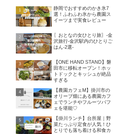
静岡でおすすめのかき氷7
選！ふわふわ氷から農園ス
イーツまで実食レビュー
〖おとなの女ひとり旅〗-金
沢旅行-金沢駅内のひとりご
はん-2選-
【ONE HAND STAND】磐
田市に移転オープン！ホッ
トドックとキッシュが絶品
すぎる
【農園カフェM】掛川市の
オリーブ畑にある農園カフ
ェでランチやフルーツパフ
ェを堪能♡
【掛川ランチ】台所屋｜野
菜たっぷり定食が人気！ひ
とりでも落ち着ける和食カ