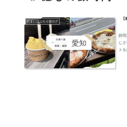
【
たまにはふたり旅ログ
静岡
じさ
トを